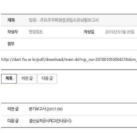
제목
임원ㆍ주요주주특정증권등소유상황보고서
작성자
한양증권
작성일
2018년 01월 05일
첨부
http://dart.fss.or.kr/pdf/download/main.do?rcp_no=20180105000427&dc
목록
이전 글
다음 글
이전 글
분기보고서 (2017.09)
다음 글
결산실적공시예고(안내공시)