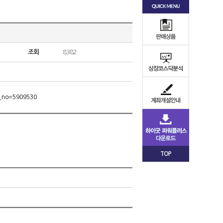
조회
8382
m_no=5909530
TOP