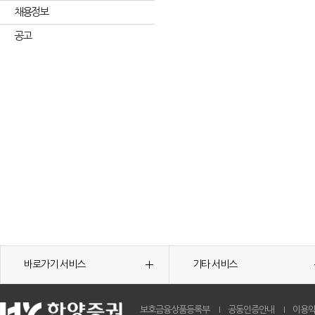
채용정보
공고
바로가기 서비스
기타 서비스
보호금융상품등록부
공동인증안내
이용