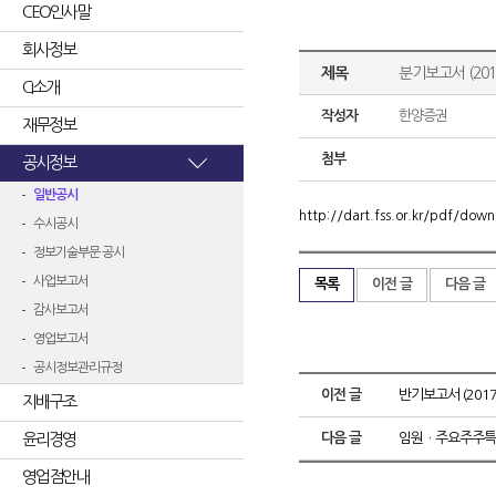
CEO인사말
회사정보
제목
분기보고서 (2017
CI소개
작성자
한양증권
재무정보
첨부
공시정보
일반공시
http://dart.fss.or.kr/pdf/d
수시공시
정보기술부문 공시
사업보고서
목록
이전 글
다음 글
감사보고서
영업보고서
공시정보관리규정
이전 글
반기보고서 (2017.
지배구조
윤리경영
다음 글
임원ㆍ주요주주특
영업점안내