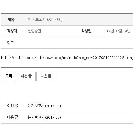
제목
반기보고서 (2017.06)
작성자
한양증권
작성일
2017년 08월 14일
첨부
http://dart.fss.or.kr/pdf/download/main.do?rcp_no=20170814001112&dc
목록
이전 글
다음 글
이전 글
분기보고서 (2017.03)
다음 글
분기보고서 (2017.09)