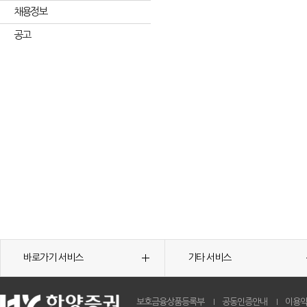
채용정보
공고
바로가기 서비스
기타 서비스
보호금융상품등록부
공동인증안내
이용