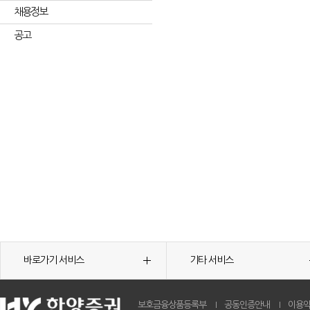
채용정보
공고
바로가기 서비스
기타 서비스
보호금융상품등록부
공동인증안내
이용