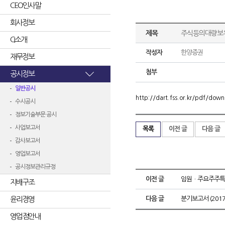
CEO인사말
회사정보
제목
주식등의대량보
CI소개
작성자
한양증권
재무정보
첨부
공시정보
일반공시
http://dart.fss.or.kr/pdf/d
수시공시
정보기술부문 공시
사업보고서
목록
이전 글
다음 글
감사보고서
영업보고서
공시정보관리규정
이전 글
임원ㆍ주요주주특
지배구조
윤리경영
다음 글
분기보고서 (2017.
영업점안내