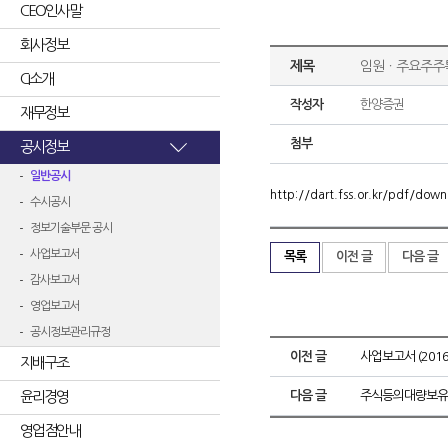
CEO인사말
회사정보
제목
임원ㆍ주요주주
CI소개
작성자
한양증권
재무정보
첨부
공시정보
일반공시
http://dart.fss.or.kr/pdf/d
수시공시
정보기술부문 공시
사업보고서
목록
이전 글
다음 글
감사보고서
영업보고서
공시정보관리규정
이전 글
사업보고서 (2016.
지배구조
윤리경영
다음 글
주식등의대량보유
영업점안내