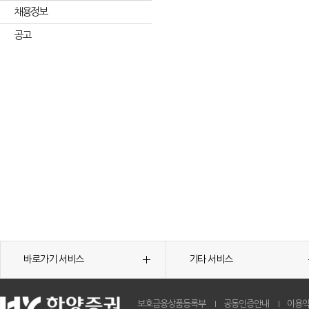
채용정보
공고
바로가기 서비스
기타 서비스
보호금융상품등록부
공동인증안내
이용