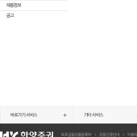
채용정보
공고
바로가기 서비스
기타 서비스
보호금융상품등록부
공동인증안내
이용