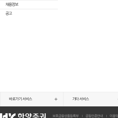
채용정보
공고
바로가기 서비스
기타 서비스
보호금융상품등록부
공동인증안내
이용