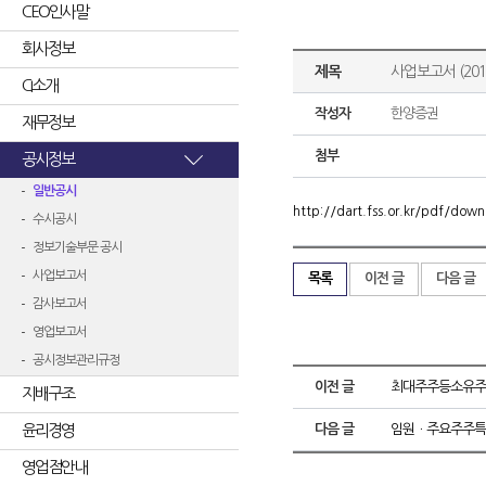
CEO인사말
회사정보
제목
사업보고서 (2016
CI소개
작성자
한양증권
재무정보
첨부
공시정보
일반공시
http://dart.fss.or.kr/pdf/d
수시공시
정보기술부문 공시
사업보고서
목록
이전 글
다음 글
감사보고서
영업보고서
공시정보관리규정
이전 글
최대주주등소유주
지배구조
윤리경영
다음 글
임원ㆍ주요주주특
영업점안내