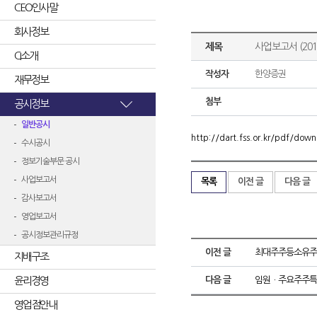
CEO인사말
회사정보
제목
사업보고서 (2016
CI소개
작성자
한양증권
재무정보
첨부
공시정보
일반공시
http://dart.fss.or.kr/pdf/d
수시공시
정보기술부문 공시
사업보고서
목록
이전 글
다음 글
감사보고서
영업보고서
공시정보관리규정
이전 글
최대주주등소유주
지배구조
윤리경영
다음 글
임원ㆍ주요주주특
영업점안내