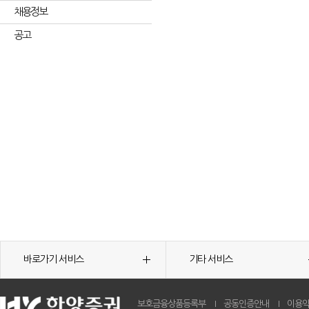
채용정보
공고
바로가기 서비스
기타 서비스
보호금융상품등록부
공동인증안내
이용