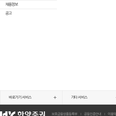
채용정보
공고
바로가기 서비스
기타 서비스
보호금융상품등록부
공동인증안내
이용