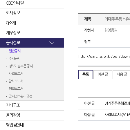
CEO인사말
회사정보
제목
최대주주등소유
CI소개
작성자
한양증권
재무정보
첨부
공시정보
일반공시
http://dart.fss.or.kr/pdf/d
수시공시
정보기술부문 공시
사업보고서
목록
이전 글
다음 글
감사보고서
영업보고서
공시정보관리규정
이전 글
정기주주총회결과
지배구조
윤리경영
다음 글
사업보고서 (2016.
영업점안내