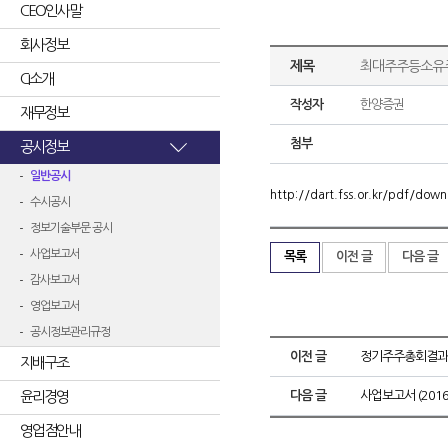
CEO인사말
회사정보
제목
최대주주등소유
CI소개
작성자
한양증권
재무정보
첨부
공시정보
일반공시
http://dart.fss.or.kr/pdf/d
수시공시
정보기술부문 공시
사업보고서
목록
이전 글
다음 글
감사보고서
영업보고서
공시정보관리규정
이전 글
정기주주총회결과
지배구조
윤리경영
다음 글
사업보고서 (2016.
영업점안내