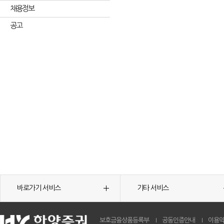
채용정보
공고
바로가기 서비스
기타 서비스
보호금융상품등록부
공동인증안내
이용