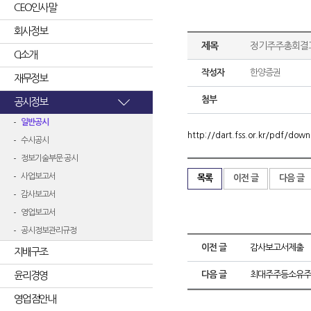
CEO인사말
회사정보
제목
정기주주총회결
CI소개
작성자
한양증권
재무정보
첨부
공시정보
일반공시
http://dart.fss.or.kr/pdf/d
수시공시
정보기술부문 공시
사업보고서
목록
이전 글
다음 글
감사보고서
영업보고서
공시정보관리규정
이전 글
감사보고서제출
지배구조
윤리경영
다음 글
최대주주등소유주
영업점안내