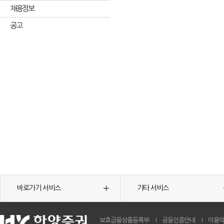
채용정보
공고
바로가기 서비스
기타 서비스
보호금융상품등록부
공동인증안내
이용