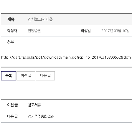
제목
감사보고서제출
작성자
한양증권
작성일
2017년 03월 10일
첨부
http://dart.fss.or.kr/pdf/download/main.do?rcp_no=20170310800652&dc
목록
이전 글
다음 글
이전 글
참고서류
다음 글
정기주주총회결과