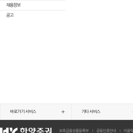
채용정보
공고
바로가기 서비스
기타 서비스
보호금융상품등록부
공동인증안내
이용