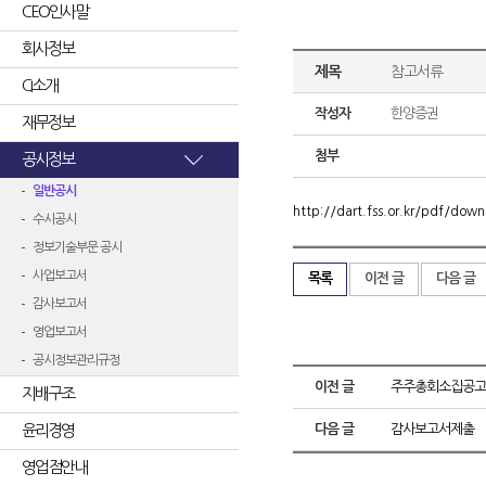
CEO인사말
회사정보
제목
참고서류
CI소개
작성자
한양증권
재무정보
첨부
공시정보
일반공시
http://dart.fss.or.kr/pdf/d
수시공시
정보기술부문 공시
사업보고서
목록
이전 글
다음 글
감사보고서
영업보고서
공시정보관리규정
이전 글
주주총회소집공고
지배구조
윤리경영
다음 글
감사보고서제출
영업점안내