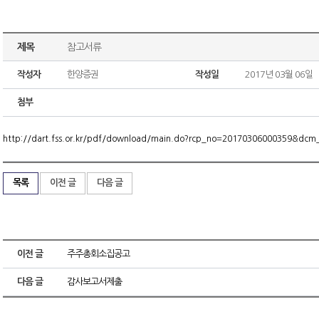
제목
참고서류
작성자
한양증권
작성일
2017년 03월 06일
첨부
http://dart.fss.or.kr/pdf/download/main.do?rcp_no=20170306000359&dc
목록
이전 글
다음 글
이전 글
주주총회소집공고
다음 글
감사보고서제출