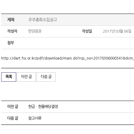
제목
주주총회소집공고
작성자
한양증권
작성일
2017년 03월 06일
첨부
http://dart.fss.or.kr/pdf/download/main.do?rcp_no=20170306000341&dc
목록
이전 글
다음 글
이전 글
현금ㆍ현물배당결정
다음 글
참고서류