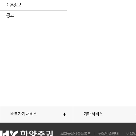
채용정보
공고
바로가기 서비스
기타 서비스
보호금융상품등록부
공동인증안내
이용