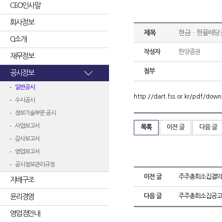
CEO인사말
회사정보
제목
현금ㆍ현물배당
CI소개
작성자
한양증권
재무정보
첨부
공시정보
일반공시
http://dart.fss.or.kr/pdf/d
수시공시
정보기술부문 공시
사업보고서
목록
이전 글
다음 글
감사보고서
영업보고서
공시정보관리규정
이전 글
주주총회소집결의
지배구조
윤리경영
다음 글
주주총회소집공고
영업점안내