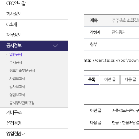
CEO인사말
회사정보
제목
주주총회소집결
CI소개
작성자
한양증권
재무정보
첨부
공시정보
일반공시
http://dart.fss.or.kr/pdf/d
수시공시
정보기술부문 공시
사업보고서
목록
이전 글
다음 글
감사보고서
영업보고서
공시정보관리규정
이전 글
매출액또는손익구조
지배구조
윤리경영
다음 글
현금ㆍ현물배당결
영업점안내