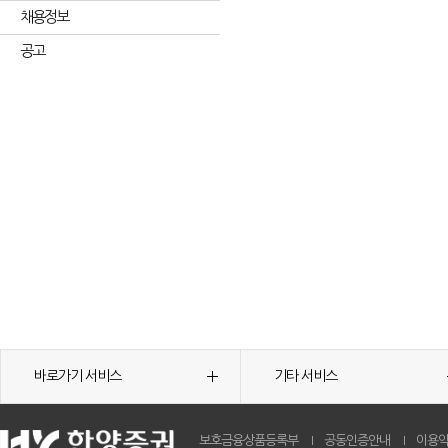
채용정보
공고
바로가기 서비스
기타 서비스
보호금융상품등록부
공동인증안내
이용