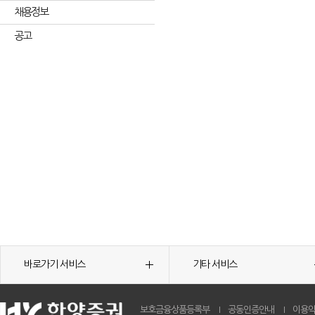
채용정보
공고
바로가기 서비스
기타 서비스
보호금융상품등록부
공동인증안내
이용