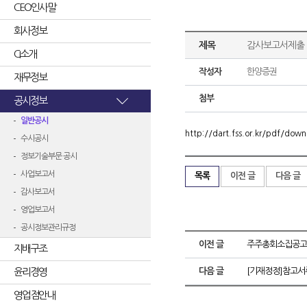
CEO인사말
회사정보
제목
감사보고서제출
CI소개
작성자
한양증권
재무정보
첨부
공시정보
일반공시
http://dart.fss.or.kr/pdf/d
수시공시
정보기술부문 공시
사업보고서
목록
이전 글
다음 글
감사보고서
영업보고서
공시정보관리규정
이전 글
주주총회소집공고
지배구조
윤리경영
다음 글
[기재정정]참고서
영업점안내