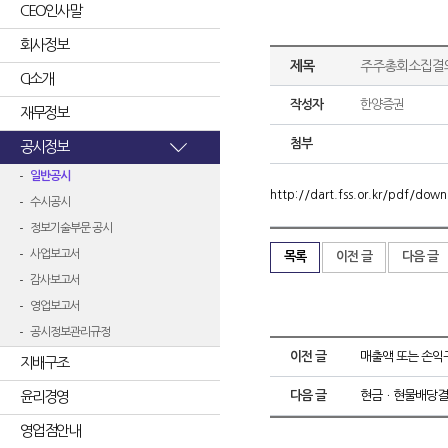
CEO인사말
회사정보
제목
주주총회소집결
CI소개
작성자
한양증권
재무정보
첨부
공시정보
일반공시
http://dart.fss.or.kr/pdf/d
수시공시
정보기술부문 공시
사업보고서
목록
이전 글
다음 글
감사보고서
영업보고서
공시정보관리규정
이전 글
매출액 또는 손익
지배구조
윤리경영
다음 글
현금ㆍ현물배당결
영업점안내