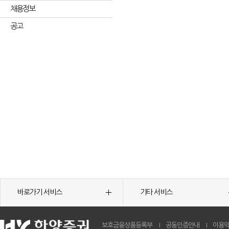
채용정보
공고
바로가기 서비스
기타 서비스
보호금융상품등록부
공동인증안내
이용