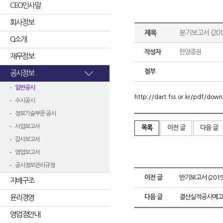
CEO인사말
회사정보
제목
분기보고서 (2015
CI소개
작성자
한양증권
재무정보
첨부
공시정보
일반공시
http://dart.fss.or.kr/pdf/d
수시공시
정보기술부문 공시
사업보고서
목록
이전 글
다음 글
감사보고서
영업보고서
공시정보관리규정
이전 글
반기보고서 (2015.
지배구조
윤리경영
다음 글
결산실적공시예고
영업점안내