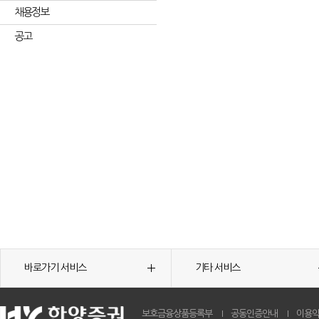
채용정보
공고
바로가기 서비스
기타 서비스
보호금융상품등록부
공동인증안내
이용