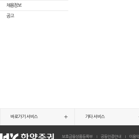
채용정보
공고
바로가기 서비스
기타 서비스
보호금융상품등록부
공동인증안내
이용