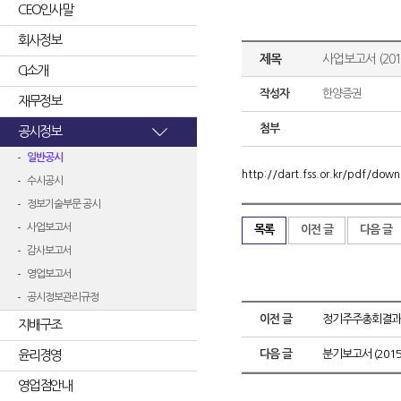
CEO인사말
회사정보
제목
사업보고서 (2014
CI소개
작성자
한양증권
재무정보
첨부
공시정보
일반공시
http://dart.fss.or.kr/pdf/d
수시공시
정보기술부문 공시
사업보고서
목록
이전 글
다음 글
감사보고서
영업보고서
공시정보관리규정
이전 글
정기주주총회결과
지배구조
윤리경영
다음 글
분기보고서 (2015.
영업점안내