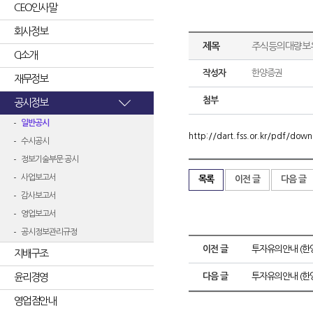
CEO인사말
회사정보
제목
주식등의대량보
CI소개
작성자
한양증권
재무정보
첨부
공시정보
일반공시
http://dart.fss.or.kr/pdf/d
수시공시
정보기술부문 공시
사업보고서
목록
이전 글
다음 글
감사보고서
영업보고서
공시정보관리규정
이전 글
투자유의안내 (한
지배구조
윤리경영
다음 글
투자유의안내 (한
영업점안내