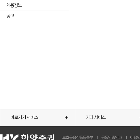
채용정보
공고
바로가기 서비스
기타 서비스
보호금융상품등록부
공동인증안내
이용