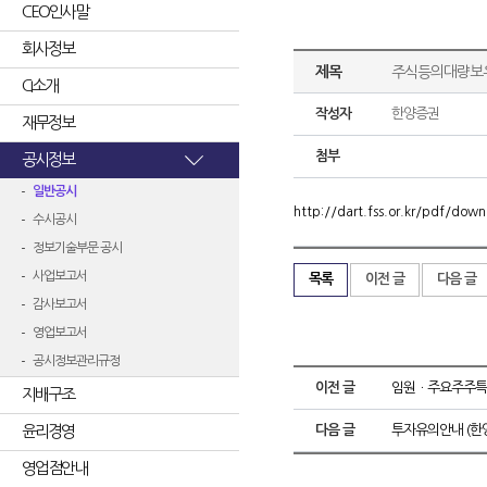
CEO인사말
회사정보
제목
주식등의대량보
CI소개
작성자
한양증권
재무정보
첨부
공시정보
일반공시
http://dart.fss.or.kr/pdf/d
수시공시
정보기술부문 공시
사업보고서
목록
이전 글
다음 글
감사보고서
영업보고서
공시정보관리규정
이전 글
임원ㆍ주요주주특
지배구조
윤리경영
다음 글
투자유의안내 (한
영업점안내