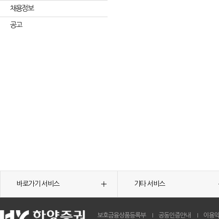
채용정보
공고
바로가기 서비스
기타 서비스
보호금융상품등록부
공동인증안내
이용