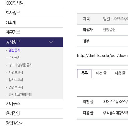
CEO인사말
회사정보
제목
임원ㆍ주요주주
CI소개
작성자
한양증권
재무정보
첨부
공시정보
일반공시
http://dart.fss.or.kr/pdf/d
수시공시
정보기술부문 공시
사업보고서
목록
이전 글
다음 글
감사보고서
영업보고서
공시정보관리규정
이전 글
최대주주등소유주
지배구조
윤리경영
다음 글
주식등의대량보유
영업점안내