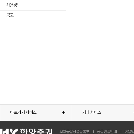
채용정보
공고
바로가기 서비스
기타 서비스
보호금융상품등록부
공동인증안내
이용