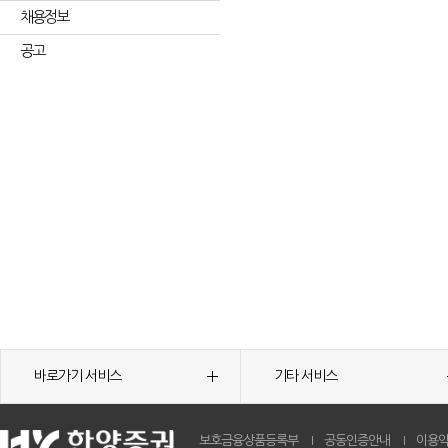
채용정보
공고
바로가기 서비스
기타 서비스
보호금융상품등록부
공동인증안내
이용