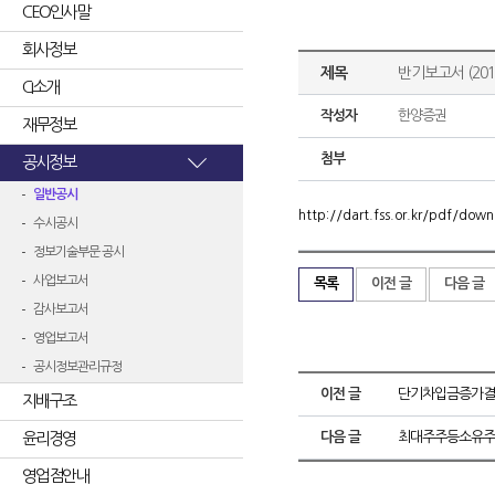
CEO인사말
회사정보
제목
반기보고서 (2014
CI소개
작성자
한양증권
재무정보
첨부
공시정보
일반공시
http://dart.fss.or.kr/pdf/d
수시공시
정보기술부문 공시
사업보고서
목록
이전 글
다음 글
감사보고서
영업보고서
공시정보관리규정
이전 글
단기차입금증가결
지배구조
윤리경영
다음 글
최대주주등소유주
영업점안내