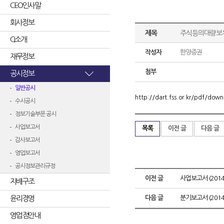
CEO인사말
회사정보
제목
주식등의대량보
CI소개
작성자
한양증권
재무정보
첨부
공시정보
일반공시
http://dart.fss.or.kr/pdf/d
수시공시
정보기술부문 공시
사업보고서
목록
이전 글
다음 글
감사보고서
영업보고서
공시정보관리규정
이전 글
사업보고서 (2014.
지배구조
윤리경영
다음 글
분기보고서 (2014.
영업점안내