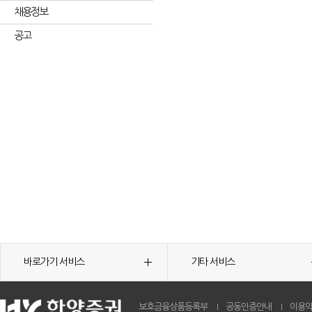
채용정보
공고
바로가기 서비스
기타 서비스
보호금융상품등록부
공동인증안내
이용