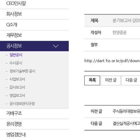
CEO인사말
회사정보
제목
분기보고서 (2013
CI소개
작성자
한양증권
재무정보
첨부
공시정보
일반공시
http://dart.fss.or.kr/pdf/d
수시공시
정보기술부문 공시
사업보고서
목록
이전 글
다음 글
감사보고서
영업보고서
공시정보관리규정
이전 글
주식등의대량보유
지배구조
윤리경영
다음 글
결산실적공시예고
영업점안내