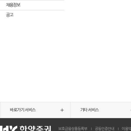
채용정보
공고
바로가기 서비스
기타 서비스
보호금융상품등록부
공동인증안내
이용