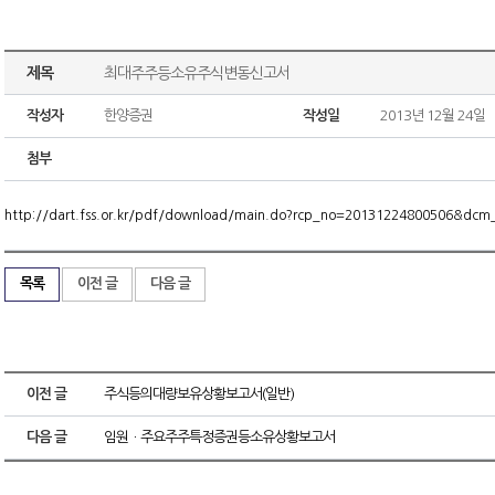
제목
최대주주등소유주식변동신고서
작성자
한양증권
작성일
2013년 12월 24일
첨부
http://dart.fss.or.kr/pdf/download/main.do?rcp_no=20131224800506&dc
목록
이전 글
다음 글
이전 글
주식등의대량보유상황보고서(일반)
다음 글
임원ㆍ주요주주특정증권등소유상황보고서