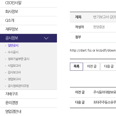
CEO인사말
회사정보
제목
반기보고서 (2013
CI소개
작성자
한양증권
재무정보
첨부
공시정보
일반공시
http://dart.fss.or.kr/pdf/d
수시공시
정보기술부문 공시
사업보고서
목록
이전 글
다음 글
감사보고서
영업보고서
공시정보관리규정
이전 글
주식등의대량보유
지배구조
윤리경영
다음 글
최대주주등소유주
영업점안내