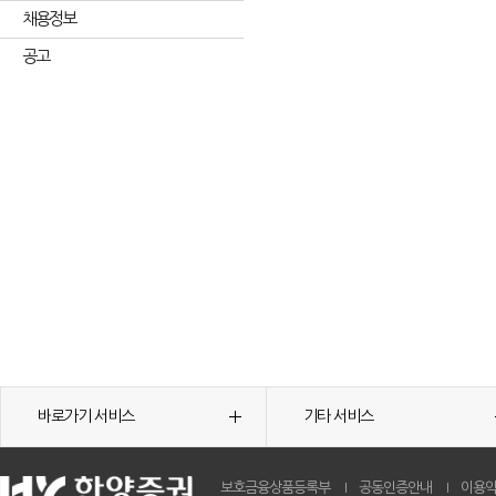
채용정보
공고
바로가기 서비스
기타 서비스
보호금융상품등록부
공동인증안내
이용