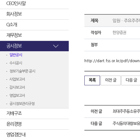
CEO인사말
회사정보
제목
임원ㆍ주요주주
CI소개
작성자
한양증권
재무정보
첨부
공시정보
일반공시
http://dart.fss.or.kr/pdf/d
수시공시
정보기술부문 공시
사업보고서
목록
이전 글
다음 글
감사보고서
영업보고서
공시정보관리규정
이전 글
최대주주등소유주
지배구조
윤리경영
다음 글
주식등의대량보유
영업점안내