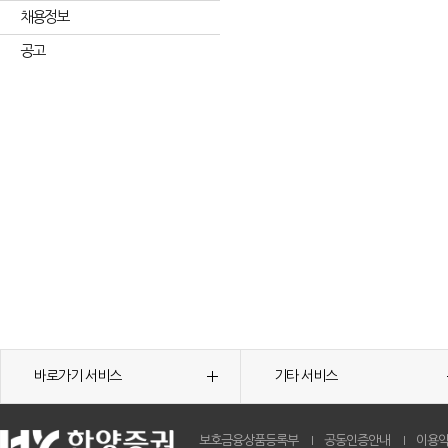
채용정보
공고
바로가기 서비스
기타 서비스
보호금융상품등록부
공동인증안내
이용