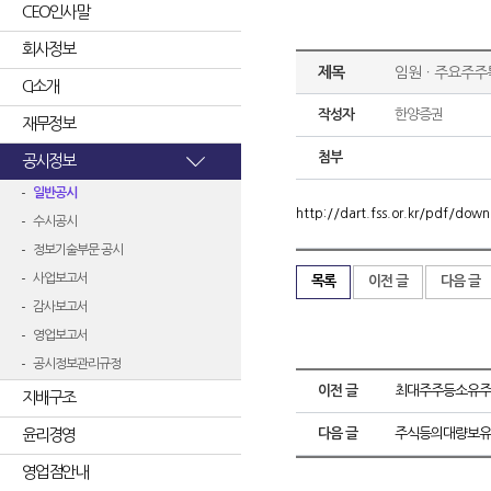
CEO인사말
회사정보
제목
임원ㆍ주요주주
CI소개
작성자
한양증권
재무정보
첨부
공시정보
일반공시
http://dart.fss.or.kr/pdf/d
수시공시
정보기술부문 공시
사업보고서
목록
이전 글
다음 글
감사보고서
영업보고서
공시정보관리규정
이전 글
최대주주등소유주
지배구조
윤리경영
다음 글
주식등의대량보유
영업점안내