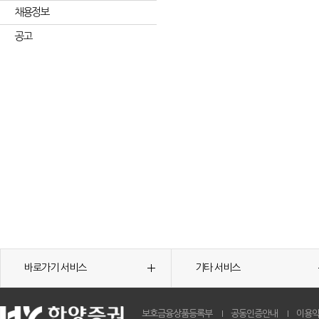
채용정보
공고
바로가기 서비스
기타 서비스
보호금융상품등록부
공동인증안내
이용