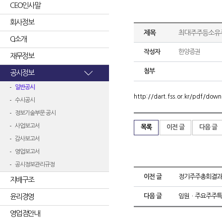
CEO인사말
회사정보
제목
최대주주등소유
CI소개
작성자
한양증권
재무정보
첨부
공시정보
일반공시
http://dart.fss.or.kr/pdf/d
수시공시
정보기술부문 공시
사업보고서
목록
이전 글
다음 글
감사보고서
영업보고서
공시정보관리규정
이전 글
정기주주총회결과
지배구조
윤리경영
다음 글
임원ㆍ주요주주특
영업점안내