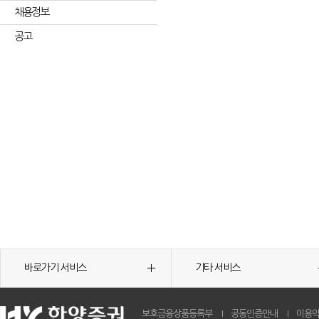
채용정보
공고
바로가기 서비스
기타 서비스
보호금융상품등록부
공동인증안내
이용