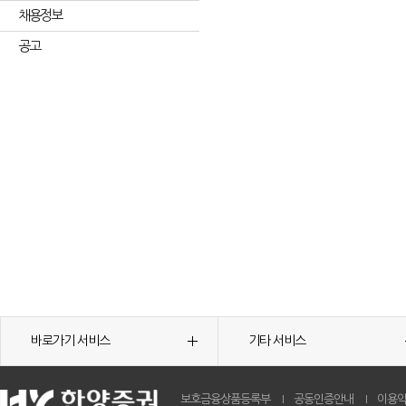
채용정보
공고
바로가기 서비스
기타 서비스
보호금융상품등록부
공동인증안내
이용