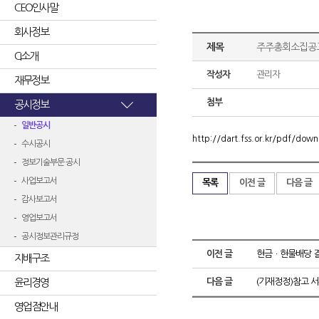
CEO인사말
회사정보
제목
주주총회소집공
CI소개
작성자
관리자
재무정보
첨부
공시정보
일반공시
http://dart.fss.or.kr/pdf/d
수시공시
정보기술부문 공시
사업보고서
목록
이전 글
다음 글
감사보고서
영업보고서
공시정보관리규정
이전 글
현금ㆍ현물배당 
지배구조
윤리경영
다음 글
(기재정정)참고 
영업점안내