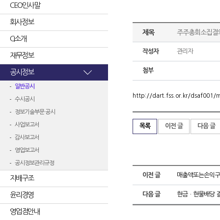
CEO인사말
회사정보
제목
주주총회소집결
CI소개
작성자
관리자
재무정보
첨부
공시정보
일반공시
http://dart.fss.or.kr/dsaf00
수시공시
정보기술부문 공시
사업보고서
목록
이전 글
다음 글
감사보고서
영업보고서
공시정보관리규정
이전 글
매출액또는손익구
지배구조
윤리경영
다음 글
현금ㆍ현물배당 
영업점안내