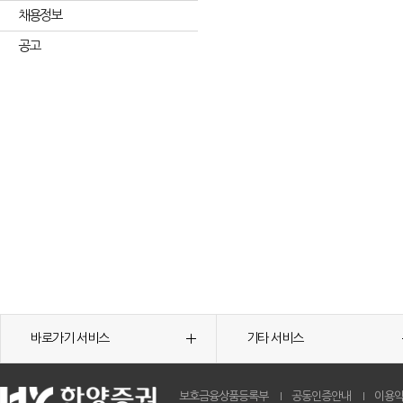
채용정보
공고
바로가기 서비스
기타 서비스
보호금융상품등록부
공동인증안내
이용