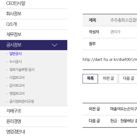
CEO인사말
회사정보
제목
주주총회소집결
CI소개
작성자
관리자
재무정보
첨부
공시정보
일반공시
http://dart.fss.or.kr/dsaf00
수시공시
정보기술부문 공시
사업보고서
목록
이전 글
다음 글
감사보고서
영업보고서
공시정보관리규정
이전 글
매출액또는손익구
지배구조
윤리경영
다음 글
현금ㆍ현물배당 
영업점안내