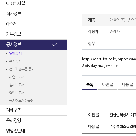
CEO인사말
회사정보
제목
매출액또는손익구
CI소개
작성자
관리자
재무정보
첨부
공시정보
일반공시
http://dart.fss.or.kr/repor
수시공시
&displayImage=hide
정보기술부문 공시
사업보고서
목록
이전 글
다음 글
감사보고서
영업보고서
공시정보관리규정
지배구조
이전 글
결산실적공시 예고
윤리경영
다음 글
주주총회소집결의
영업점안내