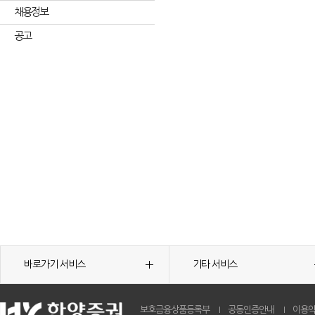
채용정보
공고
바로가기 서비스
기타 서비스
보호금융상품등록부
공동인증안내
이용