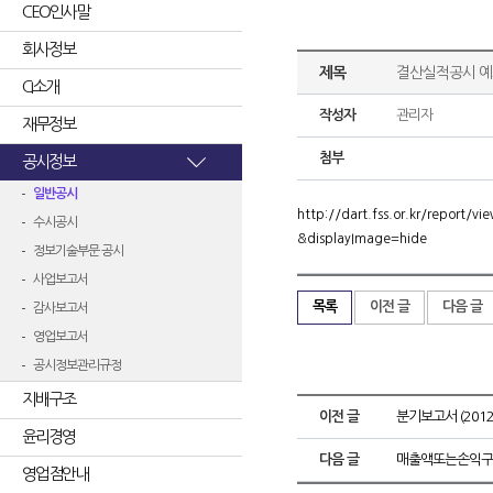
CEO인사말
회사정보
제목
결산실적공시 예
CI소개
작성자
관리자
재무정보
첨부
공시정보
일반공시
http://dart.fss.or.kr/repor
수시공시
&displayImage=hide
정보기술부문 공시
사업보고서
목록
이전 글
다음 글
감사보고서
영업보고서
공시정보관리규정
지배구조
이전 글
분기보고서 (2012.
윤리경영
다음 글
매출액또는손익구
영업점안내