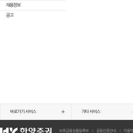
채용정보
공고
바로가기 서비스
기타 서비스
보호금융상품등록부
공동인증안내
이용