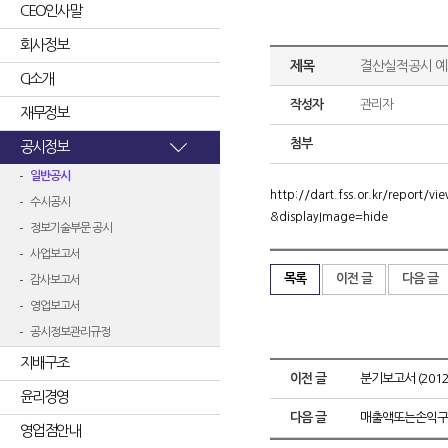
CEO인사말
회사정보
제목
결산실적공시 예
CI소개
작성자
관리자
재무정보
첨부
공시정보
일반공시
http://dart.fss.or.kr/repor
수시공시
&displayImage=hide
정보기술부문 공시
사업보고서
목록
이전 글
다음 글
감사보고서
영업보고서
공시정보관리규정
지배구조
이전 글
분기보고서 (2012.
윤리경영
다음 글
매출액또는손익구
영업점안내