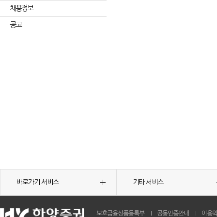
채용정보
공고
바로가기 서비스
기타 서비스
보호금융상품등록부
공동인증안내
이용