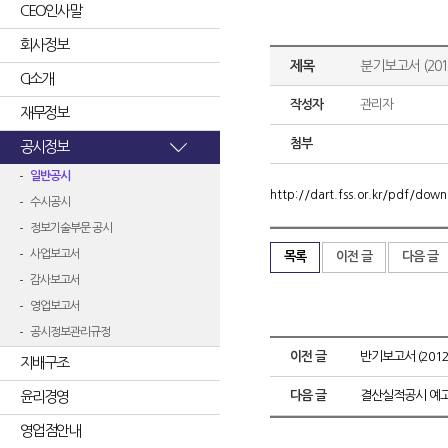
CEO인사말
회사정보
제목
분기보고서 (2012
CI소개
작성자
관리자
재무정보
첨부
공시정보
일반공시
http://dart.fss.or.kr/pdf/d
수시공시
정보기술부문 공시
사업보고서
목록
이전 글
다음 글
감사보고서
영업보고서
공시정보관리규정
이전 글
반기보고서 (2012.
지배구조
윤리경영
다음 글
결산실적공시 예고
영업점안내