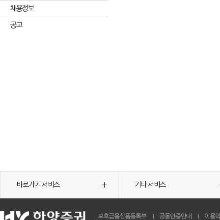
채용정보
공고
바로가기 서비스
기타 서비스
보호금융상품등록부
공동인증안내
이용