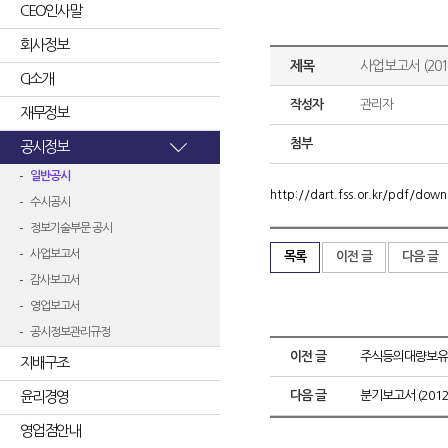
CEO인사말
회사정보
제목
사업보고서 (2012
CI소개
작성자
관리자
재무정보
첨부
공시정보
일반공시
http://dart.fss.or.kr/pdf/d
수시공시
정보기술부문 공시
사업보고서
목록
이전 글
다음 글
감사보고서
영업보고서
공시정보관리규정
이전 글
주식등의대량보유
지배구조
윤리경영
다음 글
분기보고서 (2012.
영업점안내