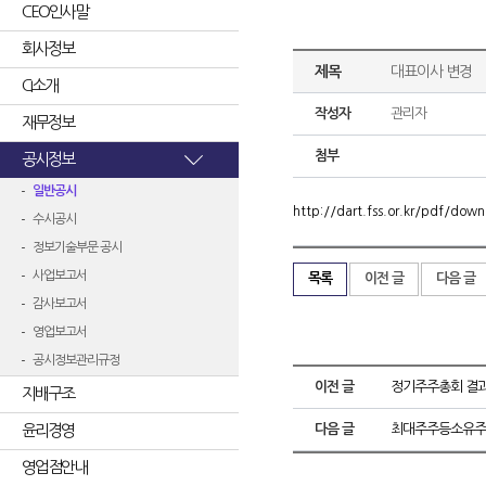
CEO인사말
회사정보
제목
대표이사 변경
CI소개
작성자
관리자
재무정보
첨부
공시정보
일반공시
http://dart.fss.or.kr/pdf/d
수시공시
정보기술부문 공시
사업보고서
목록
이전 글
다음 글
감사보고서
영업보고서
공시정보관리규정
이전 글
정기주주총회 결
지배구조
윤리경영
다음 글
최대주주등소유주
영업점안내