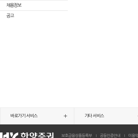
채용정보
공고
바로가기 서비스
기타 서비스
보호금융상품등록부
공동인증안내
이용