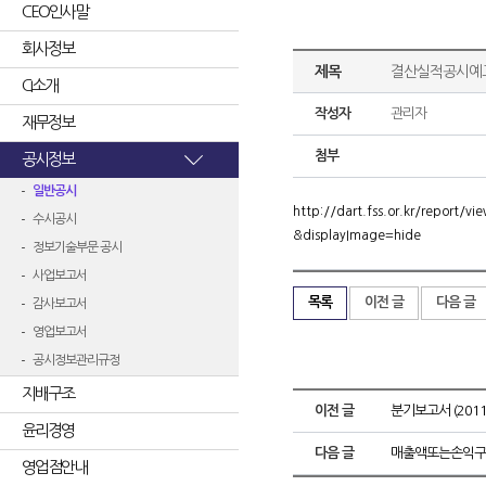
CEO인사말
회사정보
제목
결산실적공시예고
CI소개
작성자
관리자
재무정보
첨부
공시정보
일반공시
http://dart.fss.or.kr/repor
수시공시
&displayImage=hide
정보기술부문 공시
사업보고서
목록
이전 글
다음 글
감사보고서
영업보고서
공시정보관리규정
지배구조
이전 글
분기보고서 (2011.
윤리경영
다음 글
매출액또는손익구
영업점안내