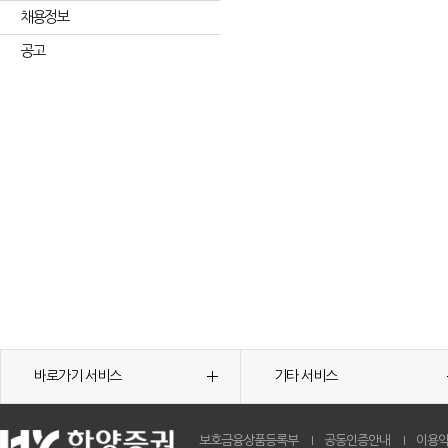
채용정보
공고
바로가기 서비스
기타 서비스
보호금융상품등록부
공동인증안내
이용