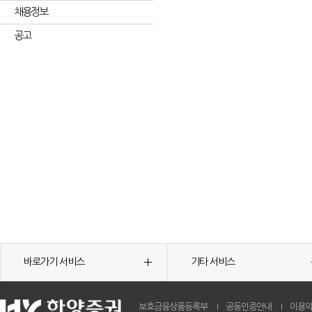
채용정보
공고
바로가기 서비스
기타 서비스
보호금융상품등록부
공동인증안내
이용