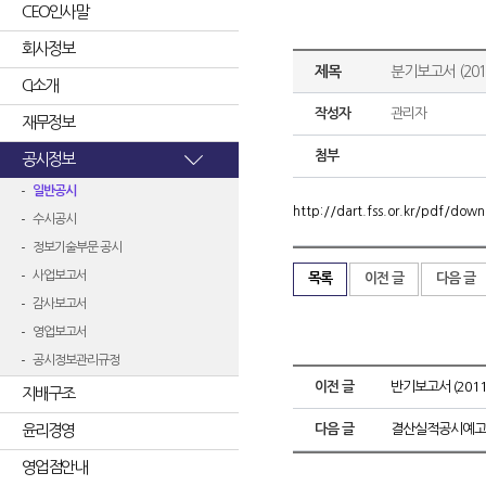
CEO인사말
회사정보
제목
분기보고서 (2011
CI소개
작성자
관리자
재무정보
첨부
공시정보
일반공시
http://dart.fss.or.kr/pdf/d
수시공시
정보기술부문 공시
사업보고서
목록
이전 글
다음 글
감사보고서
영업보고서
공시정보관리규정
이전 글
반기보고서 (2011.
지배구조
윤리경영
다음 글
결산실적공시예고
영업점안내