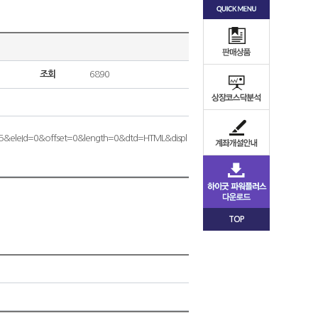
조회
6890
45&eleId=0&offset=0&length=0&dtd=HTML&displ
TOP