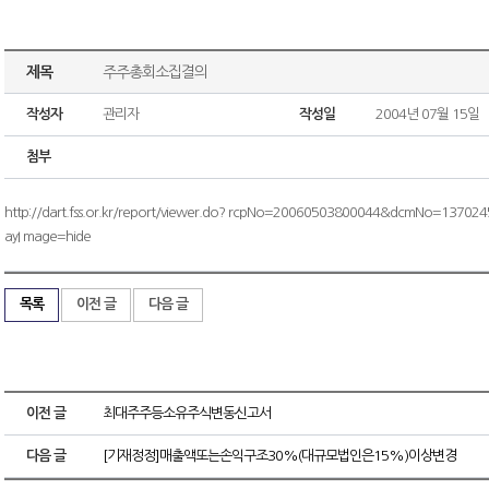
제목
주주총회소집결의
작성자
관리자
작성일
2004년 07월 15일
첨부
http://dart.fss.or.kr/report/viewer.do? rcpNo=20060503800044&dcmNo=13702
ayI mage=hide
목록
이전 글
다음 글
이전 글
최대주주등소유주식변동신고서
다음 글
[기재정정]매출액또는손익구조30%(대규모법인은15%)이상변경