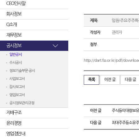
CEO인사말
회사정보
제목
임원·주요주주
CI소개
작성자
관리자
재무정보
첨부
공시정보
일반공시
http://dart.fss.or.kr/pdf/do
수시공시
정보기술부문 공시
사업보고서
목록
이전 글
다음 글
감사보고서
영업보고서
공시정보관리규정
이전 글
주식등의대량보유
지배구조
윤리경영
다음 글
최대주주등소유주
영업점안내