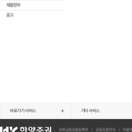
채용정보
공고
바로가기 서비스
기타 서비스
보호금융상품등록부
공동인증안내
이용