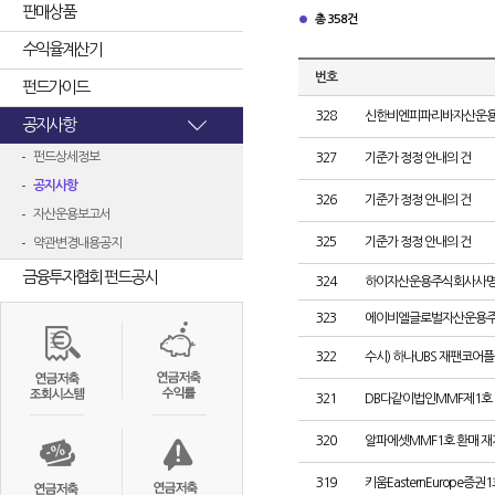
판매상품
총 358건
수익율계산기
번호
펀드가이드
328
신한비엔피파리바자산운용㈜
공지사항
펀드상세정보
327
기준가 정정 안내의 건
공지사항
326
기준가 정정 안내의 건
자산운용보고서
325
기준가 정정 안내의 건
약관변경내용공지
금융투자협회 펀드공시
324
하이자산운용주식회사사명
323
에이비엘글로벌자산운용주식
322
수시) 하나UBS 재팬코어
321
DB다같이법인MMF제1호 설
320
알파에셋MMF1호 환매 재
319
키움EasternEurope증권