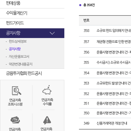
판매상품
총 358건
수익율계산기
번호
펀드가이드
358
소규모 펀드 임의해지 안내
공지사항
펀드상세정보
357
채권형 전환으로 인한 변경
공지사항
356
운용사명 변경 안내의 건 
자산운용보고서
355
수시공시 ) 소규모 수시공시 
약관변경내용공지
금융투자협회 펀드공시
354
운용사명 변경 안내의 건 -
353
소규모펀드 발생 안내의 건
352
운용사명 변경 안내의 건 -
351
운용사명 변경 안내의건 -
350
운용사명 변경 안내의건 -
349
신용거래약관 개정 안내