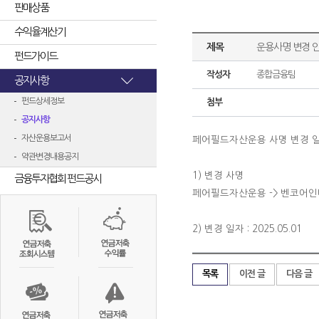
판매상품
수익율계산기
제목
운용사명 변경 
펀드가이드
작성자
종합금융팀
공지사항
펀드상세정보
첨부
공지사항
자산운용보고서
페어필드자산운용 사명 변경 
약관변경내용공지
1) 변경 사명
금융투자협회 펀드공시
페어필드자산운용 -> 벤코어
2) 변경 일자 : 2025.05.01
목록
이전 글
다음 글