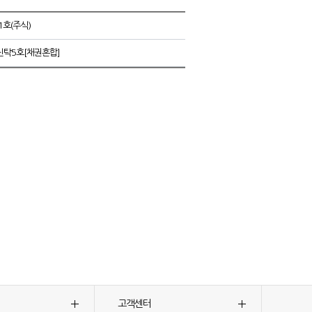
1호(주식)
신탁5호[채권혼합]
고객센터